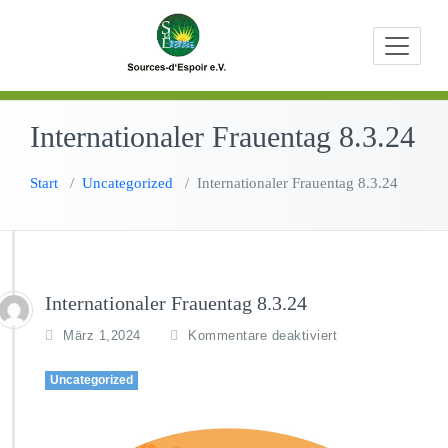
Zum
Beratungen,
Source
Inhalt
Bildungs- u
springen
Entwicklungs
Internationaler Frauentag 8.3.24
Start
/
Uncategorized
/
Internationaler Frauentag 8.3.24
Internationaler Frauentag 8.3.24
f
März 1,2024
Kommentare deaktiviert
ü
r
Uncategorized
I
n
t