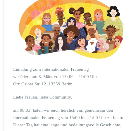
e
r
n
a
t
i
o
n
a
l
e
r
Einladung zum Internationalen Frauentag
F
wir feiern am 8. März von 15: 00 – 21:00 Uhr
r
a
Ort: Osloer Str. 12, 13359 Berlin
u
e
Liebe Frauen, liebe Community,
n
t
am 08.03. laden wir euch herzlich ein, gemeinsam den
a
Internationalen Frauentag von 15:00 bis 21:00 Uhr zu feiern.
g
8.
Dieser Tag hat eine lange und bedeutungsvolle Geschichte,
3.