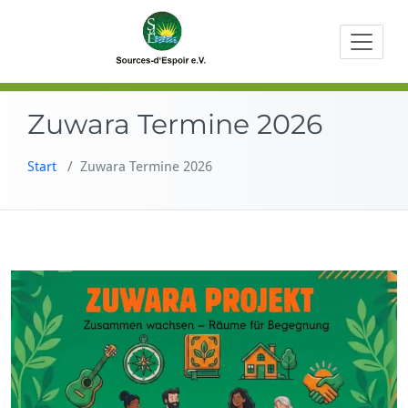
Zum
Beratungen
Sourc
Inhalt
Bildungs- u
springen
Entwicklung
Zuwara Termine 2026
Start
/
Zuwara Termine 2026