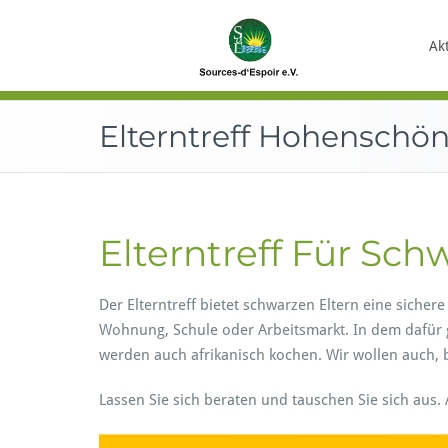
Zum
Inhalt
Bera
So
Ak
springen
Elterntreff Hohenschö
Elterntreff Für Sc
Der Elterntreff bietet schwarzen Eltern eine sich
Wohnung, Schule oder Arbeitsmarkt. In dem dafür g
werden auch afrikanisch kochen. Wir wollen auch, b
Lassen Sie sich beraten und tauschen Sie sich aus. 