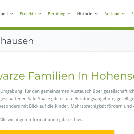
tungen, Bildungs- und Entwicklungsarbeit
urces-d´Espoir e. V.
tuell
Projekte
Beratung
Historie
Ausland
S
nhausen
hwarze Familien In Hohe
ere Umgebung, für den gemeinsamen Austausch über gesellschaftli
eschaffenen Safe-Space gibt es u.a. Beratungsangebote, gesellige
esonders mit Blick auf die Kinder, Mehrsprachigkeit fördern und 
Alle wichtigen Informationen gibt es hier: