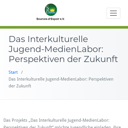
Zum
Beratungen
Sourc
Inhalt
Bildungs- u
springen
Entwicklung
Das Interkulturelle
Jugend-MedienLabor:
Perspektiven der Zukunft
Start
/
Das Interkulturelle Jugend-MedienLabor: Perspektiven
der Zukunft
Das Projekts „Das Interkulturelle Jugend-MedienLabor:
Perspektiven der Zukunft“ möchte Jugendliche einladen, ihre