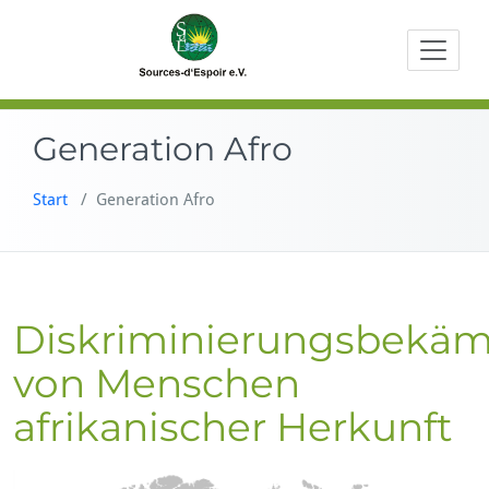
Zum
Beratungen
Sourc
Inhalt
Bildungs- u
springen
Entwicklung
Generation Afro
Start
/
Generation Afro
Diskriminierungsbekä
von Menschen
afrikanischer Herkunft