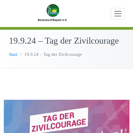
Zum
Beratungen,
Source
Inhalt
Bildungs- u
springen
Entwicklungs
19.9.24 – Tag der Zivilcourage
Start
/
19.9.24 – Tag der Zivilcourage