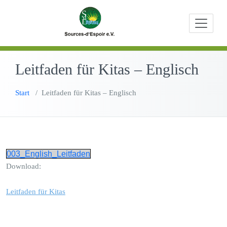
Zum
Beratungen,
Source
Inhalt
Bildungs- u
springen
Entwicklungs
Leitfaden für Kitas – Englisch
Start
/
Leitfaden für Kitas – Englisch
003_English_Leitfaden
Download:
Leitfaden für Kitas