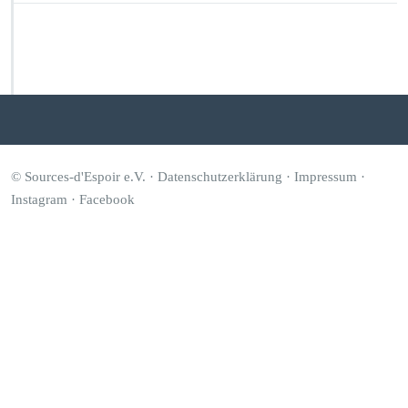
d
r
a
i
s
i
n
g
C
a
© Sources-d'Espoir e.V. ·
Datenschutzerklärung
·
Impressum
·
m
Instagram
·
Facebook
p
a
i
g
n