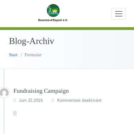
Zum
Beratungen,
Source
Inhalt
Bildungs- u
springen
Entwicklungs
Blog-Archiv
Start
/
Formular
Fundraising Campaign
f
Juni 22,2026
Kommentare deaktiviert
ü
r
[]
F
u
n