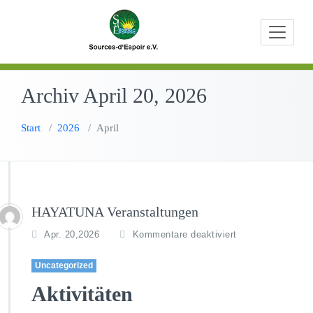
Zum
Beratungen,
Source
Inhalt
Bildungs- u
springen
Entwicklungs
Archiv April 20, 2026
Start
/
2026
/
April
HAYATUNA Veranstaltungen
f
Apr. 20,2026
Kommentare deaktiviert
ü
r
Uncategorized
H
Aktivitäten
A
Y