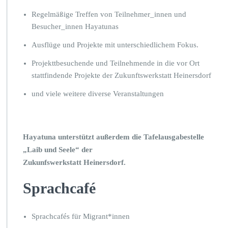
A
T
Regelmäßige Treffen von Teilnehmer_innen und
U
Besucher_innen Hayatunas
N
A
Ausflüge und Projekte mit unterschiedlichem Fokus.
V
Projekttbesuchende und Teilnehmende in die vor Ort
e
r
stattfindende Projekte der Zukunftswerkstatt Heinersdorf
a
und viele weitere diverse Veranstaltungen
n
s
t
a
l
Hayatuna unterstützt außerdem die Tafelausgabestelle
t
„Laib und Seele“ der
u
Zukunfswerkstatt Heinersdorf.
n
g
Sprachcafé
e
n
Sprachcafés für Migrant*innen